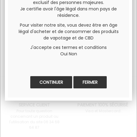
Puissant anti-âge, ce sérum renferme du CBD, de lacide
exclusif des personnes majeures.
hyaluronique, de l'huile de jojoba & un actif botox-like pour
Je certifie avoir l'âge légal dans mon pays de
régénérer et réhydrater la peau de l'intérieur. À associer
résidence.
avec la crème jour et la crème nuit pour décupler ses
Pour visiter notre site, vous devez être en âge
effets repulpant et lissant.
légal d'acheter et de consommer des produits
de vapotage et de CBD
J'accepte ces termes et conditions
Oui
Non
FERMER
SERVICE CLIENT
PAIEMENT 100% SÉCURISÉ
Pour toute question
Visa et Mastercard
concernant un produit ou
l'utilisation du site 06 34 68
64 87