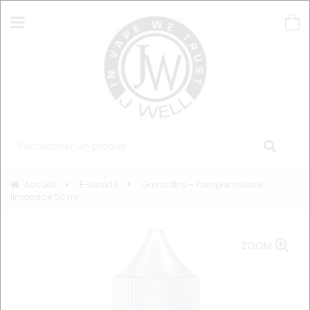
Accueil
E-liquide
Grenadine - Pamplemousse
limonade 50 ml
ZOOM