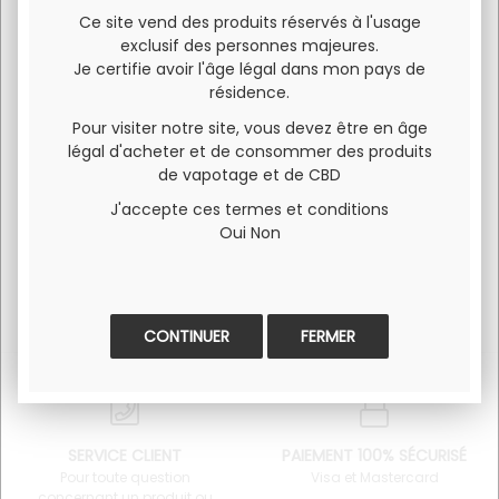
bien-aimés du pamplemousse mûr, avec juste une pointe
Ce site vend des produits réservés à l'usage
d'acidité, se mêlent parfaitement à la limonade sucrée et
exclusif des personnes majeures.
parfumée dans cet e-liquide artisanal de haute qualité. Le
Je certifie avoir l'âge légal dans mon pays de
Pamplemousse Limonade de JWell est fabriqué et
résidence.
conditionné en France en flacon de 50 ml PET avec
Pour visiter notre site, vous devez être en âge
protection enfant.
légal d'acheter et de consommer des produits
Vendu en 50/50 de PG/VG.
de vapotage et de CBD
J'accepte ces termes et conditions
Oui
Non
FERMER
SERVICE CLIENT
PAIEMENT 100% SÉCURISÉ
Pour toute question
Visa et Mastercard
concernant un produit ou