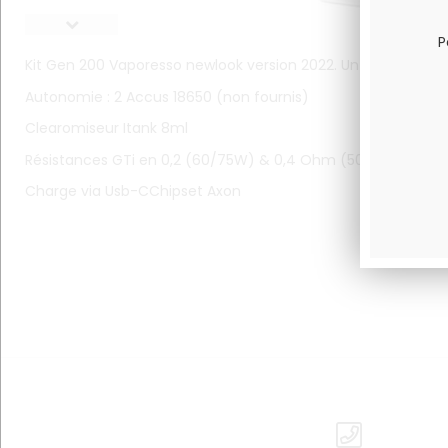
P
Kit Gen 200 Vaporesso newlook version 2022. Un coup de je
Autonomie : 2 Accus 18650 (non fournis)
Clearomiseur Itank 8ml
Résistances GTi en 0,2 (60/75W) & 0,4 Ohm (50/60W)
Charge via Usb-CChipset Axon