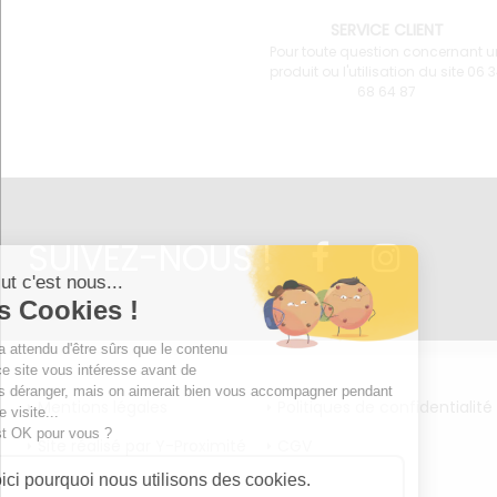
SERVICE CLIENT
Pour toute question concernant u
produit ou l'utilisation du site 06 
68 64 87
SUIVEZ-NOUS !
Mentions légales
Politiques de confidentialité
Site réalisé par Y-Proximité
CGV