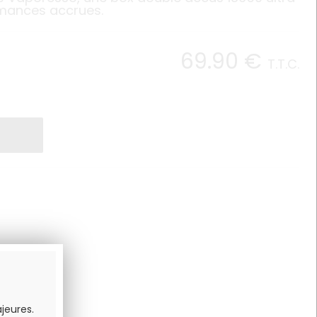
mances accrues.
69
.90
€
T.T.C.
jeures.