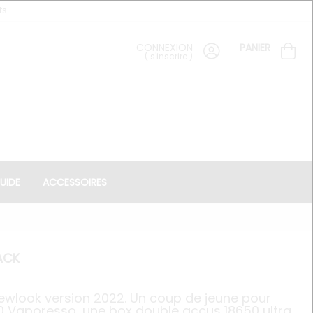
ts
CONNEXION
PANIER
(
s'inscrire
)
UIDE
ACCESSOIRES
ACK
ewlook version 2022. Un coup de jeune pour
0 Vaporesso, une box double accus 18650 ultra