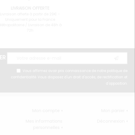
LIVRAISON OFFERTE
Livraison offerte à partir de 29€ -
Uniquement pour la France
Métropolitaine / Livraison de 48h à
72h
ER
Vous affirmez avoir pris connaissance de notre
politique de
confidentialité
. Vous disposez d'un droit d'accès, de rectification et
d'opposition.
Mon compte
Mon panier
Mes informations
Déconnexion
personnelles