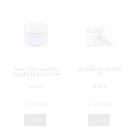
Fleur CBD Hawaiian
BLOOM RELAX CBD
Skunk | Le Chanvrier
7%
Suisse 5g
24
.90
€
16
.89
€
En stock
En stock