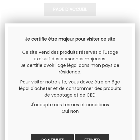
Ecrivez-nous si vous ne trouvez pas de réponse à votre
question dans ces rubriques.
Je certifie être majeur pour visiter ce site
Ce site vend des produits réservés à l'usage
exclusif des personnes majeures.
Je certifie avoir l'âge légal dans mon pays de
résidence.
SERVICE CLIENT
PAIEMENT 100% SÉCURISÉ
Pour visiter notre site, vous devez être en âge
Pour toute question
Visa et Mastercard
légal d'acheter et de consommer des produits
concernant un produit ou
de vapotage et de CBD
l'utilisation du site 06 34 68
64 87
J'accepte ces termes et conditions
Oui
Non
LIVRAISON OFFERTE