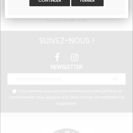
FERMER
Livraison offerte à partir de
29€ - Uniquement pour la
France Métropolitaine /
Livraison de 48h à 72h
SUIVEZ-NOUS !
NEWSLETTER
Vous affirmez avoir pris connaissance de notre
politique de
confidentialité
. Vous disposez d'un droit d'accès, de rectification et
d'opposition.