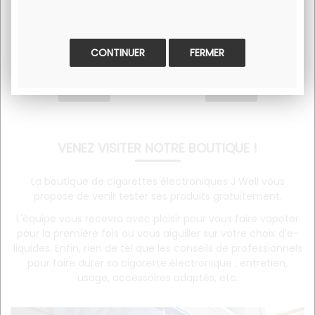
8
.90
€
29
.90
€
En stock
En stock
FERMER
VENEZ VISITER NOTRE BOUTIQUE !
La boutique de cigarettes électroniques J Well vous
propose de venir tester ses produits gratuitement.
L'équipe vous recevra avec plaisir pour vous faire vapoter
pour la première fois ou vous aiguiller sur votre choix d'e-
liquides. Enfin, rien de tel que les conseils de professionnels
pour faire durer sa cigarette électronique ; entretien,
usage, accessoires adaptés, etc.