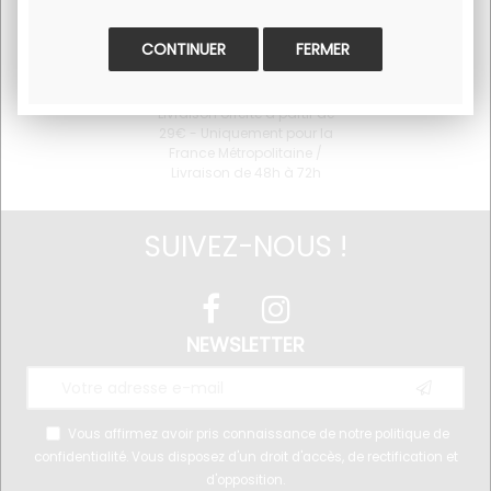
FERMER
LIVRAISON OFFERTE
Livraison offerte à partir de
29€ - Uniquement pour la
France Métropolitaine /
Livraison de 48h à 72h
SUIVEZ-NOUS !
NEWSLETTER
Vous affirmez avoir pris connaissance de notre
politique de
confidentialité
. Vous disposez d'un droit d'accès, de rectification et
d'opposition.