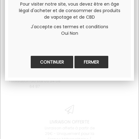
Pour visiter notre site, vous devez être en âge
légal d'acheter et de consommer des produits
de vapotage et de CBD
J'accepte ces termes et conditions
Oui
Non
FERMER
SERVICE CLIENT
PAIEMENT 100% SÉCURISÉ
Pour toute question
Visa et Mastercard
concernant un produit ou
l'utilisation du site 06 34 68
64 87
LIVRAISON OFFERTE
Livraison offerte à partir de
29€ - Uniquement pour la