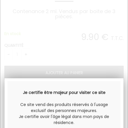
Contenance 2 ml. Vendus par boite de 3
pièces.
En stock
9
.90
€
T.T.C.
QUANTITÉ
Je certifie être majeur pour visiter ce site
Pod pour JWELL One.
Contenance 2 ml.
Ce site vend des produits réservés à l'usage
exclusif des personnes majeures.
Vendus par boite de 3 pièces.
Je certifie avoir l'âge légal dans mon pays de
résidence.