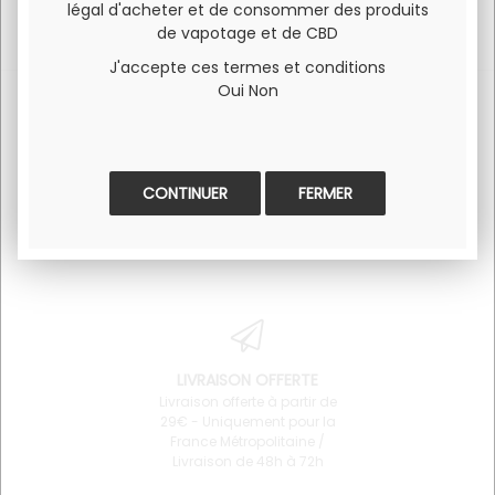
légal d'acheter et de consommer des produits
de vapotage et de CBD
J'accepte ces termes et conditions
Oui
Non
SERVICE CLIENT
PAIEMENT 100% SÉCURISÉ
FERMER
Pour toute question
Visa et Mastercard
concernant un produit ou
l'utilisation du site 06 34 68
64 87
LIVRAISON OFFERTE
Livraison offerte à partir de
29€ - Uniquement pour la
France Métropolitaine /
Livraison de 48h à 72h