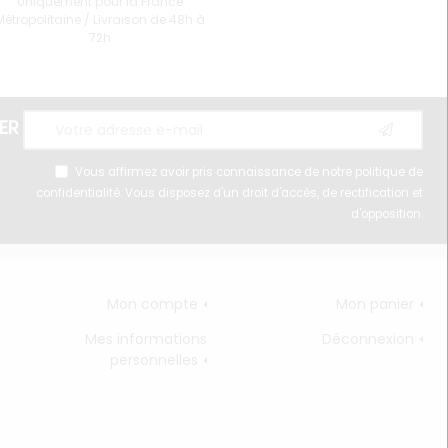
Uniquement pour la France
Métropolitaine / Livraison de 48h à
72h
ER
Vous affirmez avoir pris connaissance de notre
politique de
confidentialité
. Vous disposez d'un droit d'accès, de rectification et
d'opposition.
Mon compte
Mon panier
Mes informations
Déconnexion
personnelles