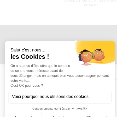
produit ou l'utilisation du site 06 
68 64 87
SUIVEZ-NOUS !
Mentions légales
Politiques de confidentialité
Site réalisé par Y-Proximité
CGV