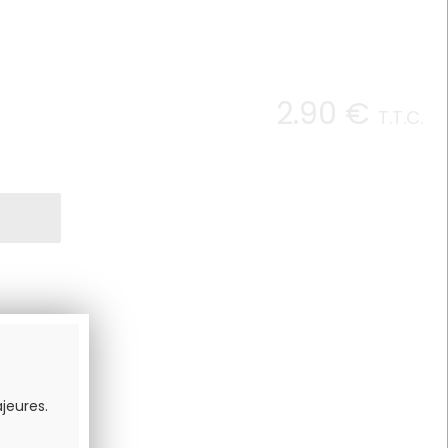
2
.90
€
T.T.C.
jeures.