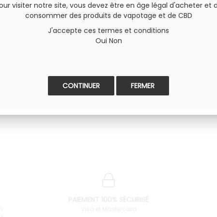
our visiter notre site, vous devez être en âge légal d'acheter et 
consommer des produits de vapotage et de CBD
J'accepte ces termes et conditions
Oui
Non
ma 80WBack to Basic 100W StarterPod Q-Ultra
FERMER
PAIEMENT 100% SÉCURISÉ
n
Visa et Mastercard