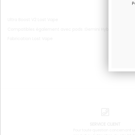
P
Ultra Boost V2 Lost Vape
Compatibles également avec pods :Gemini HybridPod Thele
Fabrication Lost Vape
SERVICE CLIENT
Pour toute question concernant u