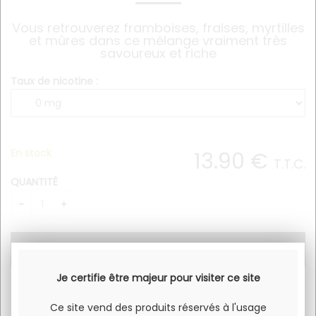
Vous retrouverez framboises, fraises, myrtilles
et mûres dans ce mélange vraiment très
savoureux et riche
Taux de nicotine :
En stock
13
.90
€
T.T.C.
QUANTITÉ
Je certifie être majeur pour visiter ce site
Un concentré puissant et glacé, ou les fruits rouges sont
Ce site vend des produits réservés à l'usage