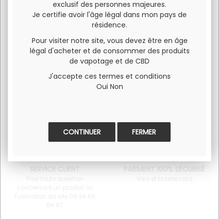
rois.Concentré à utiliser avec une base glycérine &
exclusif des personnes majeures.
propylène.Vous retrouverez framboises, fraises, myrtilles et
Je certifie avoir l'âge légal dans mon pays de
mûres dans ce mélange vraiment très savoureux et riche.A
résidence.
vous de trouver le juste dosage pour optimiser le dosage
Pour visiter notre site, vous devez être en âge
de celui-ci.Fabrication Française par Ultimate
légal d'acheter et de consommer des produits
de vapotage et de CBD
J'accepte ces termes et conditions
Oui
Non
FERMER
SERVICE CLIENT
PAIEMENT 100% SÉCURISÉ
Pour toute question
Visa et Mastercard
concernant un produit ou
l'utilisation du site 06 34 68
64 87