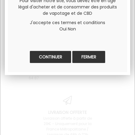
Pour visiter notre site, vous devez être en âge
légal d'acheter et de consommer des produits
de vapotage et de CBD
J'accepte ces termes et conditions
Oui
Non
SERVICE CLIENT
PAIEMENT 100% SÉCURISÉ
FERMER
Pour toute question
Visa et Mastercard
concernant un produit ou
l'utilisation du site 06 34 68
64 87
LIVRAISON OFFERTE
Livraison offerte à partir de
29€ - Uniquement pour la
France Métropolitaine /
Livraison de 48h à 72h