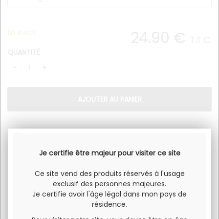
En stock
24
.90
€
T.T.C.
QUANTITÉ
Saveur lytchee
Taux de Nicotine : 0mg
Je certifie être majeur pour visiter ce site
Contenance : 70ml
Ce site vend des produits réservés à l'usage
Dosage : 70VG / 30PG
exclusif des personnes majeures.
Je certifie avoir l'âge légal dans mon pays de
résidence.