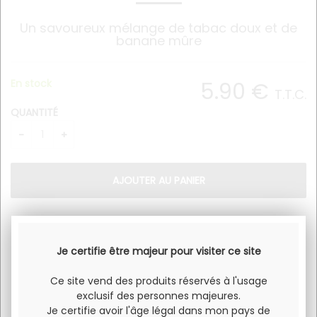
Un savoureux mélange de tabac doux et de
banane mûre
En stock
5
.90
€
T.T.C.
QUANTITÉ
Un savoureux mélange de tabac doux et de banane mûre.
Je certifie être majeur pour visiter ce site
Saveur tabac.
Flacon 10ml
Ce site vend des produits réservés à l'usage
exclusif des personnes majeures.
Taux de Nicotine : 0mg, 3mg, 6mg.
Je certifie avoir l'âge légal dans mon pays de