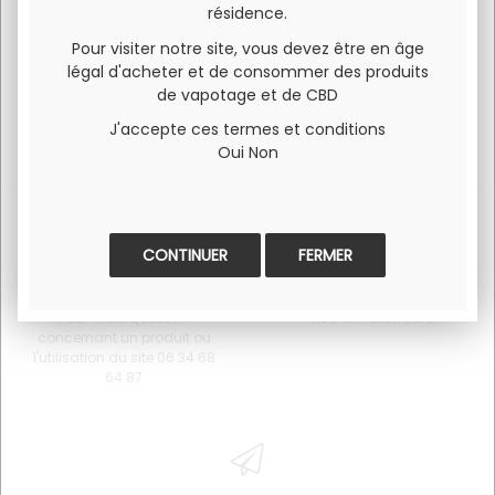
Dosage propylène glycérine végétale : 50PG / 50VG
résidence.
Pour visiter notre site, vous devez être en âge
légal d'acheter et de consommer des produits
de vapotage et de CBD
J'accepte ces termes et conditions
Oui
Non
FERMER
SERVICE CLIENT
PAIEMENT 100% SÉCURISÉ
Pour toute question
Visa et Mastercard
concernant un produit ou
l'utilisation du site 06 34 68
64 87