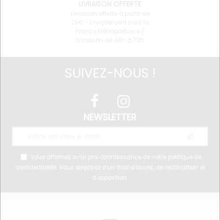
LIVRAISON OFFERTE
Livraison offerte à partir de
29€ - Uniquement pour la
France Métropolitaine /
Livraison de 48h à 72h
SUIVEZ-NOUS !
NEWSLETTER
Vous affirmez avoir pris connaissance de notre
politique de
confidentialité
. Vous disposez d'un droit d'accès, de rectification et
d'opposition.