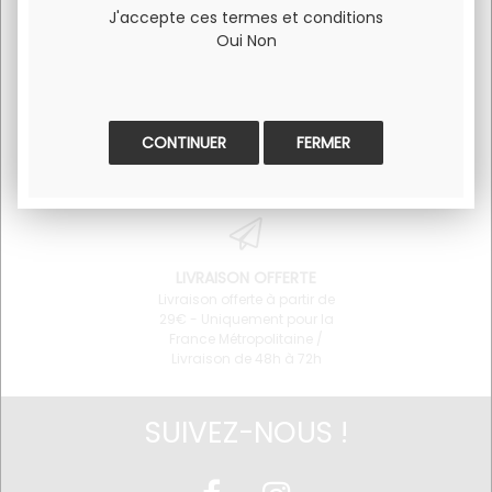
J'accepte ces termes et conditions
Oui
Non
SERVICE CLIENT
PAIEMENT 100% SÉCURISÉ
Pour toute question
Visa et Mastercard
concernant un produit ou
l'utilisation du site 06 34 68
FERMER
64 87
LIVRAISON OFFERTE
Livraison offerte à partir de
29€ - Uniquement pour la
France Métropolitaine /
Livraison de 48h à 72h
SUIVEZ-NOUS !