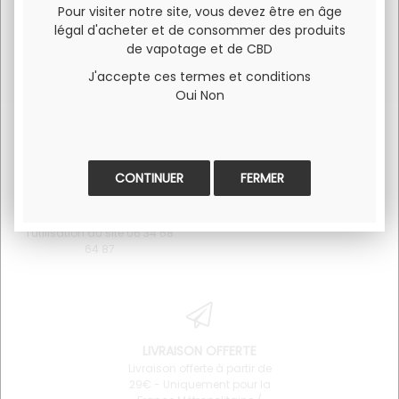
Pour visiter notre site, vous devez être en âge
légal d'acheter et de consommer des produits
de vapotage et de CBD
J'accepte ces termes et conditions
Oui
Non
FERMER
SERVICE CLIENT
PAIEMENT 100% SÉCURISÉ
Pour toute question
Visa et Mastercard
concernant un produit ou
l'utilisation du site 06 34 68
64 87
LIVRAISON OFFERTE
Livraison offerte à partir de
29€ - Uniquement pour la