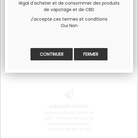
légal d'acheter et de consommer des produits
de vapotage et de CBD
J'accepte ces termes et conditions
Oui
Non
SERVICE CLIENT
PAIEMENT 100% SÉCURISÉ
FERMER
Pour toute question
Visa et Mastercard
concernant un produit ou
l'utilisation du site 06 34 68
64 87
LIVRAISON OFFERTE
Livraison offerte à partir de
29€ - Uniquement pour la
France Métropolitaine /
Livraison de 48h à 72h