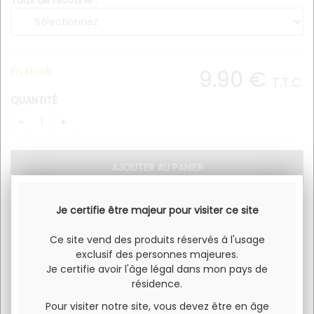
Taux de nicotine :
En stock
9
.90
€
T.T.C.
QUANTITÉ
Je certifie être majeur pour visiter ce site
saveur mangue avec un effet très frais
Ce site vend des produits réservés à l'usage
E-liquide au sel de nicotine
exclusif des personnes majeures.
Je certifie avoir l'âge légal dans mon pays de
résidence.
Pour visiter notre site, vous devez être en âge