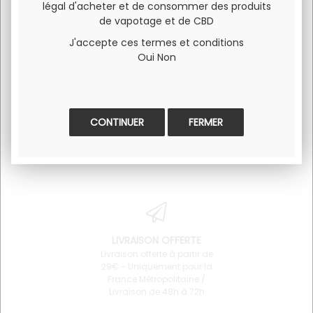
légal d'acheter et de consommer des produits
de vapotage et de CBD
J'accepte ces termes et conditions
Oui
Non
SERVICE CLIENT
PAIEMENT 100% SÉCURISÉ
FERMER
Pour toute question
Visa et Mastercard
concernant un produit ou
l'utilisation du site 06 34 68
64 87
LIVRAISON OFFERTE
Livraison offerte à partir de
29€ - Uniquement pour la
France Métropolitaine /
Livraison de 48h à 72h