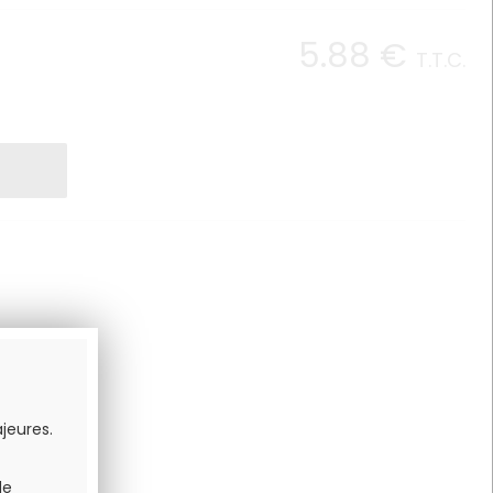
5
.88
€
T.T.C.
jeures.
de