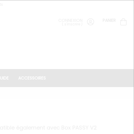
ts
CONNEXION
PANIER
(
s'inscrire
)
UIDE
ACCESSOIRES
patible également avec Box PASSY V2