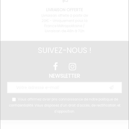
LIVRAISON OFFERTE
Livraison offerte à partir de
29€ - Uniquement pour la
France Métropolitaine /
Livraison de 48h à 72h
SUIVEZ-NOUS !
NEWSLETTER
Vous affirmez avoir pris connaissance de notre
politique de
confidentialité
. Vous disposez d'un droit d'accès, de rectification et
d'opposition.