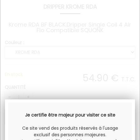
DRIPPER KROME RDA
Krome RDA BF BLACK.Dripper Single Coil 4 Air
Flo Compatible SQUONK
Couleur :
En stock
54
.90
€
T.T.C.
QUANTITÉ
Je certifie être majeur pour visiter ce site
Ce site vend des produits réservés à l'usage
exclusif des personnes majeures.