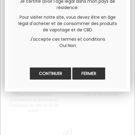
Krome RDA BF BLACK.
Je certifie avoir l'âge légal dans mon pays de
résidence.
Dripper Single Coil 4 Air Flo Compatible SQUONK
Pour visiter notre site, vous devez être en âge
légal d'acheter et de consommer des produits
de vapotage et de CBD
J'accepte ces termes et conditions
Oui
Non
FERMER
SERVICE CLIENT
PAIEMENT 100% SÉCURISÉ
Pour toute question
Visa et Mastercard
concernant un produit ou
l'utilisation du site 06 34 68
64 87