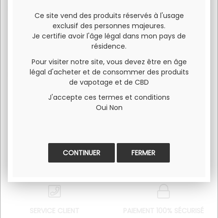
Résistance GTX 0.2 Ohm Mesh utilisation 45W / 60w vapeur
Ce site vend des produits réservés à l'usage
abondante et chauffe rapide
exclusif des personnes majeures.
Résistance GTX 0.3 Ohm Mesh Utilisation 32W / 45w rendu
Je certifie avoir l'âge légal dans mon pays de
de saveur exceptionnel
résidence.
Compatibles notamment avec SWAG PX80
Pour visiter notre site, vous devez être en âge
légal d'acheter et de consommer des produits
Pensez à les remplacer de manière régulière pour optimiser
de vapotage et de CBD
votre vapotage
J'accepte ces termes et conditions
Oui
Non
FERMER
SERVICE CLIENT
PAIEMENT 100% SÉCURISÉ