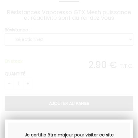
Résistances Vaporesso GTX Mesh puissance
et réactivité sont au rendez vous
Résistance :
En stock
2
.90
€
T.T.C.
QUANTITÉ
Résistances Vaporesso GTX Mesh puissance et réactivité
sont au rendez vous.
Je certifie être majeur pour visiter ce site