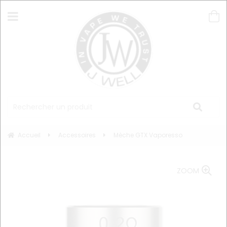
Accueil
Accessoires
Mèche GTX Vaporesso
ZOOM