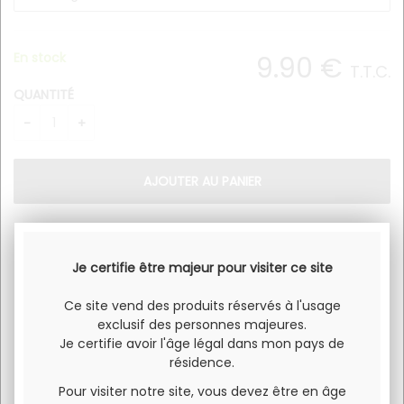
En stock
9
.90
€
T.T.C.
QUANTITÉ
C'est la reine de la gamme.
Je certifie être majeur pour visiter ce site
Généreux, ce liquide vous emporte.
Ce site vend des produits réservés à l'usage
Temps steeping: 4-5 jours
exclusif des personnes majeures.
Je certifie avoir l'âge légal dans mon pays de
résidence.
Pour visiter notre site, vous devez être en âge