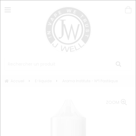
Accueil
E-liquide
Aroma Institute - N°1 Pastèque
ZOOM