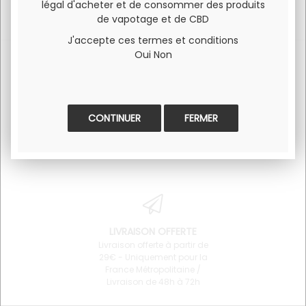
légal d'acheter et de consommer des produits
de vapotage et de CBD
J'accepte ces termes et conditions
Oui
Non
SERVICE CLIENT
PAIEMENT 100% SÉCURISÉ
Pour toute question
Visa et Mastercard
FERMER
concernant un produit ou
l'utilisation du site 06 34 68
64 87
LIVRAISON OFFERTE
Livraison offerte à partir de
29€ - Uniquement pour la
France Métropolitaine /
Livraison de 48h à 72h