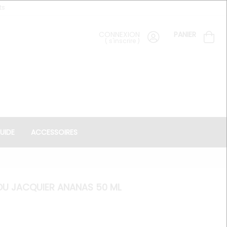
ts
CONNEXION
PANIER
(
s'inscrire
)
UIDE
ACCESSOIRES
DU JACQUIER ANANAS 50 ML