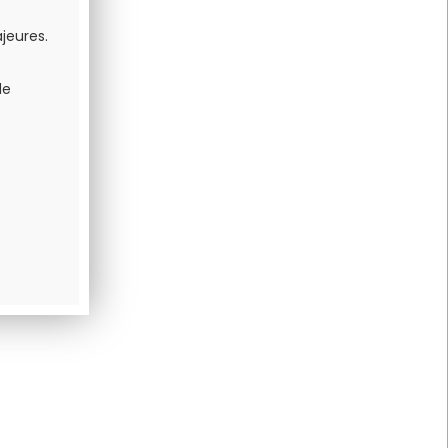
jeures.
de