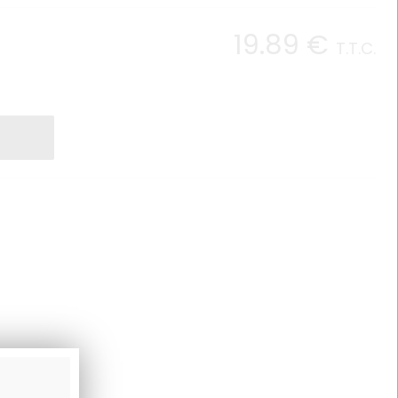
19
.89
€
T.T.C.