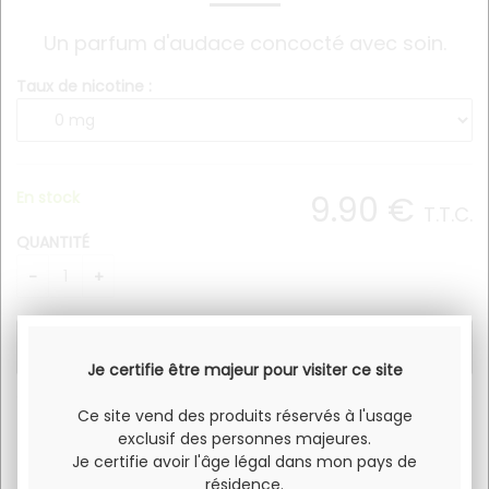
Un parfum d'audace concocté avec soin.
Taux de nicotine :
En stock
9
.90
€
T.T.C.
QUANTITÉ
Je certifie être majeur pour visiter ce site
Ce site vend des produits réservés à l'usage
Un parfum d'audace concocté avec soin.
exclusif des personnes majeures.
Je certifie avoir l'âge légal dans mon pays de
Temps steeping: 4-5 jours
résidence.