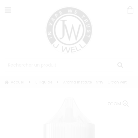
Accueil
E-liquide
Aroma Institute - N°19 - Citron vert
ZOOM