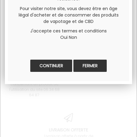
Pour visiter notre site, vous devez être en âge
légal d'acheter et de consommer des produits
de vapotage et de CBD
J'accepte ces termes et conditions
Oui
Non
FERMER
SERVICE CLIENT
PAIEMENT 100% SÉCURISÉ
Pour toute question
Visa et Mastercard
concernant un produit ou
l'utilisation du site 06 34 68
64 87
LIVRAISON OFFERTE
Livraison offerte à partir de