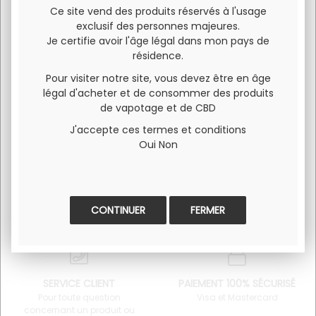
Ce site vend des produits réservés à l'usage
Atomiseur MTL (Tirage serré)
exclusif des personnes majeures.
Contenance 3,5ml
Je certifie avoir l'âge légal dans mon pays de
résidence.
Résistance 0,7Ohm ou 1,6Ohm
Pour visiter notre site, vous devez être en âge
Airflow réglable et cranté
légal d'acheter et de consommer des produits
Remplissage facile par le haut
de vapotage et de CBD
J'accepte ces termes et conditions
Oui
Non
FERMER
SERVICE CLIENT
PAIEMENT 100% SÉCURISÉ
Pour toute question
Visa et Mastercard
concernant un produit ou