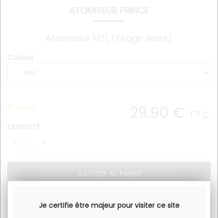
ATOMISEUR PRINCE
Atomiseur MTL (Tirage serré)
Couleur :
En stock
29
.90
€
T.T.C.
QUANTITÉ
Je certifie être majeur pour visiter ce site
Caractéristiques atomiseur Prince.