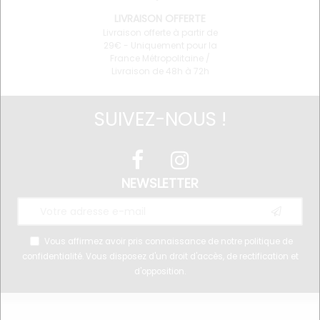
LIVRAISON OFFERTE
Livraison offerte à partir de
29€ - Uniquement pour la
France Métropolitaine /
Livraison de 48h à 72h
SUIVEZ-NOUS !
NEWSLETTER
Vous affirmez avoir pris connaissance de notre
politique de
confidentialité
. Vous disposez d'un droit d'accès, de rectification et
d'opposition.