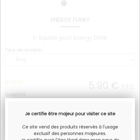
ENERGY FUNKY
E-liquide goût Energy Drink
Taux de nicotine :
En stock
5
.90
€
T.T.C.
QUANTITÉ
Je certifie être majeur pour visiter ce site
Ce site vend des produits réservés à l'usage
exclusif des personnes majeures.