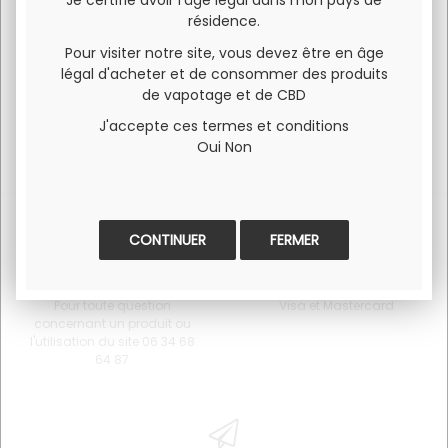
Je certifie avoir l'âge légal dans mon pays de
résidence.
E-liquide goût Energy Drink.
Pour visiter notre site, vous devez être en âge
légal d'acheter et de consommer des produits
de vapotage et de CBD
J'accepte ces termes et conditions
Oui
Non
FERMER
SERVICE CLIENT
PAIEMENT 100% SÉCURISÉ
Pour toute question
Visa et Mastercard
concernant un produit ou
l'utilisation du site 06 34 68
64 87