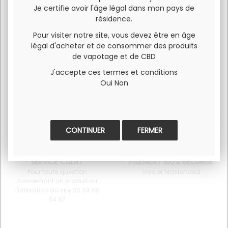
Je certifie avoir l'âge légal dans mon pays de
Fabrication Française
résidence.
Produit par French Lab France.
Pour visiter notre site, vous devez être en âge
légal d'acheter et de consommer des produits
de vapotage et de CBD
J'accepte ces termes et conditions
Oui
Non
FERMER
SERVICE CLIENT
PAIEMENT 100% SÉCURISÉ
Pour toute question
Visa et Mastercard
concernant un produit ou
l'utilisation du site 06 34 68
64 87