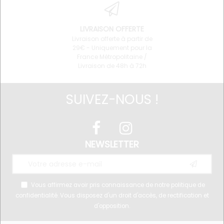
LIVRAISON OFFERTE
Livraison offerte à partir de
29€ - Uniquement pour la
France Métropolitaine /
Livraison de 48h à 72h
SUIVEZ-NOUS !
NEWSLETTER
Vous affirmez avoir pris connaissance de notre
politique de
confidentialité
. Vous disposez d'un droit d'accès, de rectification et
d'opposition.