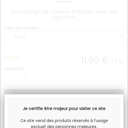
Un mélange de saveurs fraîches avec des
agrumes
Taux de nicotine :
En stock
11
.90
€
T.T.C.
QUANTITÉ
Je certifie être majeur pour visiter ce site
Un mélange de saveurs fraîches avec des agrumes
Ce site vend des produits réservés à l'usage
exclusif des personnes majeures.
Flacon 30ml