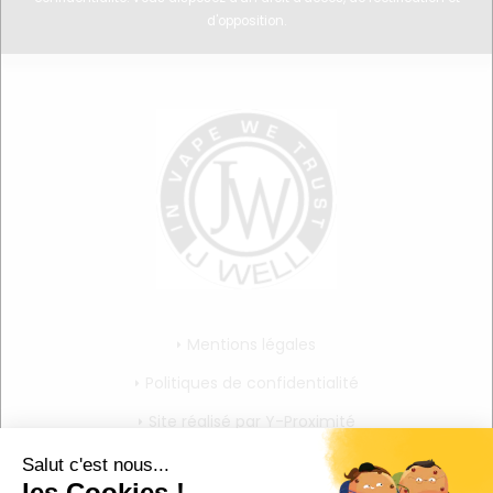
d'opposition.
Mentions légales
Politiques de confidentialité
Site réalisé par Y-Proximité
CGV