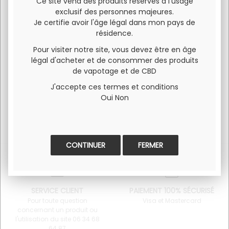
Ce site vend des produits réservés à l'usage
Plage d'utilisation : 18 W à 23 W en fonction des e-liquides
exclusif des personnes majeures.
utilisés
Je certifie avoir l'âge légal dans mon pays de
Production de vapeur dense et raisonnable sans engendrer
résidence.
une consommation excessive de votre e-liquide.
Pour visiter notre site, vous devez être en âge
Vendue à l'unité (et/ou) 1 boite = 5 pièces
légal d'acheter et de consommer des produits
de vapotage et de CBD
J'accepte ces termes et conditions
Oui
Non
FERMER
SERVICE CLIENT
PAIEMENT 100% SÉCURISÉ
Pour toute question
Visa et Mastercard
concernant un produit ou
l'utilisation du site 06 34 68
64 87