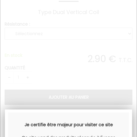
Type Dual Vertical Coil
Résistance :
En stock
2
.90
€
T.T.C.
QUANTITÉ
Type : Dual Vertical Coil.
Je certifie être majeur pour visiter ce site
Valeur résistance : 0,6 Ohm