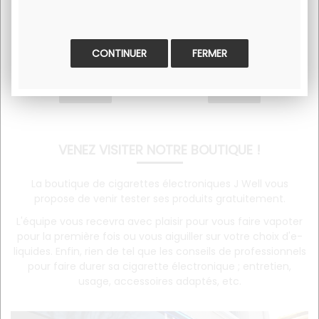
8
.90
€
29
.90
€
En stock
En stock
FERMER
VENEZ VISITER NOTRE BOUTIQUE !
La boutique de cigarettes électroniques J Well vous
propose de venir tester ses produits gratuitement.
L'équipe vous recevra avec plaisir pour vous faire vapoter
pour la première fois ou vous aiguiller sur votre choix d'e-
liquides. Enfin, rien de tel que les conseils de professionnels
pour faire durer sa cigarette électronique ; entretien,
usage, accessoires adaptés, etc.