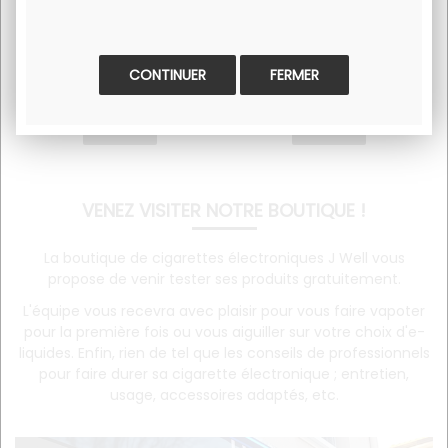
8
.90
€
29
.90
€
En stock
En stock
FERMER
VENEZ VISITER NOTRE BOUTIQUE !
La boutique de cigarettes électroniques J Well vous
propose de venir tester ses produits gratuitement.
L'équipe vous recevra avec plaisir pour vous faire vapoter
pour la première fois ou vous aiguiller sur votre choix d'e-
liquides. Enfin, rien de tel que les conseils de professionnels
pour faire durer sa cigarette électronique ; entretien,
usage, accessoires adaptés, etc.