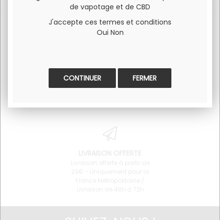
de vapotage et de CBD
J'accepte ces termes et conditions
Oui
Non
SERVICE CLIENT
PAIEMENT 100% SÉCURISÉ
Pour toute question
Visa et Mastercard
FERMER
concernant un produit ou
l'utilisation du site 06 34 68
64 87
LIVRAISON OFFERTE
Livraison offerte à partir de
29€ - Uniquement pour la
France Métropolitaine /
Livraison de 48h à 72h