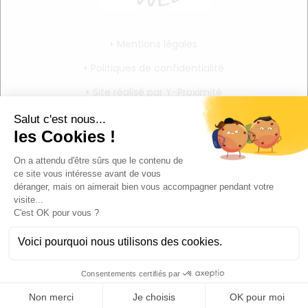
Mentions légales
Politiques de confidentialité
Site réalisé par Y-Proximité
CGV
Mon compte
Mon panier
Mes informations personnelles
Déconnexion
POWERED BY YPROXIMITÉ / STORE FACTORY